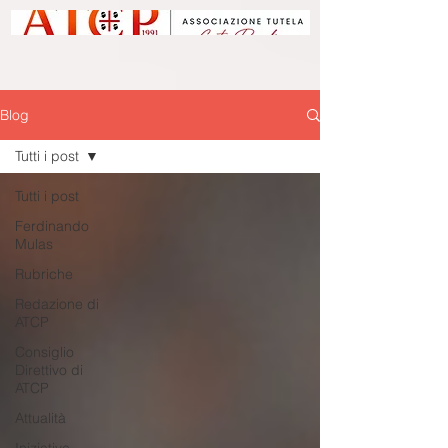
Blog
Tutti i post
Tutti i post
Ferdinando
Mulas
Rubriche
Redazione di
ATCP
Consiglio
Direttivo di
ATCP
Attualità