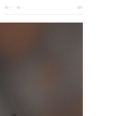
Molti Partecipanti continuano a scriverci per
avere aggiornamenti sugli sviluppi del progetto di
ampliamento dell’impianto fognario ed,...