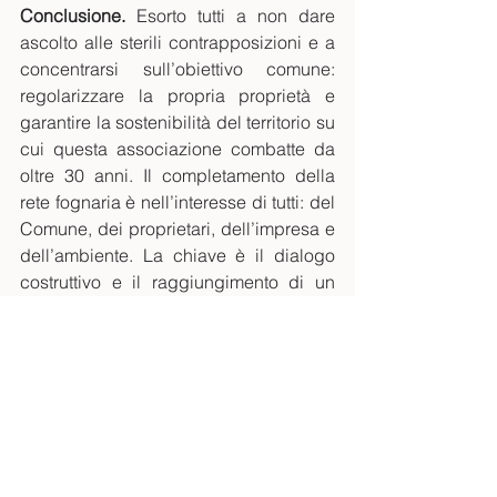
Conclusione.
 Esorto tutti a non dare 
ascolto alle sterili contrapposizioni e a 
concentrarsi sull’obiettivo comune: 
regolarizzare la propria proprietà e 
garantire la sostenibilità del territorio su 
cui questa associazione combatte da 
oltre 30 anni. Il completamento della 
rete fognaria è nell’interesse di tutti: del 
Comune, dei proprietari, dell’impresa e 
dell’ambiente. La chiave è il dialogo 
costruttivo e il raggiungimento di un 
compromesso, non la conflittualità. 
Vi 
assicuro che in silenzio, come è giusto 
che sia, e con grande impegno, la 
Comunità e il suo Presidente stanno 
lavorando in questa direzione 
nell'interesse di tutti i partecipanti: vi 
invito pertanto a sostenerla isolando i 
soliti facinorosi.