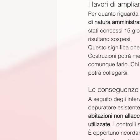
I lavori di ampli
Per quanto riguarda 
di natura amministr
stati concessi 15 gior
risultano sospesi.
Questo significa che 
Costruzioni potrà mett
comunque farlo. Chi 
potrà collegarsi.
Le conseguenze de
A seguito degli interv
depuratore esistente
abitazioni non allac
utilizzate
. I controlli
È opportuno ricordare