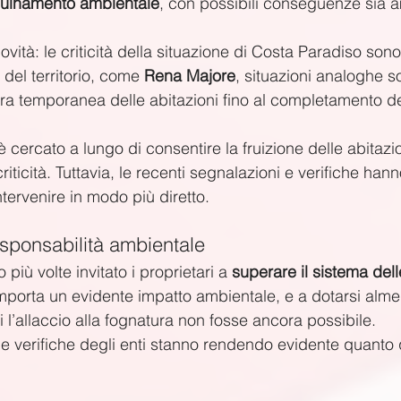
quinamento ambientale
, con possibili conseguenze sia a
novità: le criticità della situazione di Costa Paradiso son
 del territorio, come 
Rena Majore
, situazioni analoghe s
ura temporanea delle abitazioni fino al completamento de
 cercato a lungo di consentire la fruizione delle abitazi
iticità. Tuttavia, le recenti segnalazioni e verifiche hann
tervenire in modo più diretto.
responsabilità ambientale
ù volte invitato i proprietari a 
superare il sistema dell
mporta un evidente impatto ambientale, e a dotarsi alme
ui l’allaccio alla fognatura non fosse ancora possibile.
le verifiche degli enti stanno rendendo evidente quanto 