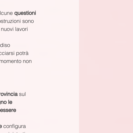
alcune 
questioni 
ostruzioni sono 
 nuovi lavori 
adiso 
cciarsi potrà 
l momento non 
rovincia
 sul 
no le 
 essere 
e
 configura 