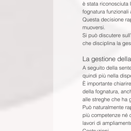
è stata riconosciuta l
fognatura funzionali 
Questa decisione rap
muoversi.
Si può discutere sull
che disciplina la ge
La gestione della
A seguito della sent
quindi più nella disp
È importante chiarir
della fognatura, anch
alle streghe che ha 
Può naturalmente rap
più competenze né dir
lavori di ampliament
Costruzioni.