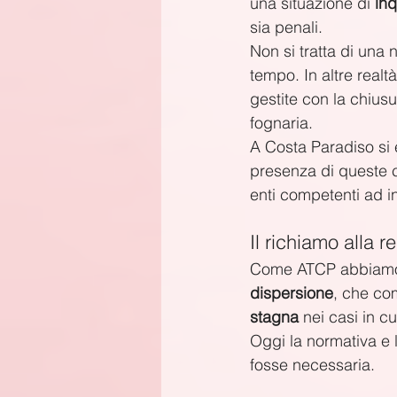
una situazione di 
in
sia penali.
Non si tratta di una 
tempo. In altre realtà
gestite con la chius
fognaria.
A Costa Paradiso si è
presenza di queste cr
enti competenti ad in
Il richiamo alla 
Come ATCP abbiamo pi
dispersione
, che co
stagna
 nei casi in c
Oggi la normativa e 
fosse necessaria.