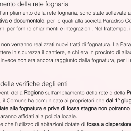
amento della rete fognaria
l’ampliamento della rete fognaria, sono state sollevate 
ativa e documentale
, per le quali alla società Paradiso C
ni per fornire chiarimenti e integrazioni. Nel frattempo, i
non verranno realizzati nuovi tratti di fognatura. La Par
ere in sicurezza il cantiere, e chi era in procinto di alla
invece non era ancora raggiunto dalla fognatura, per i
lle verifiche degli enti
enti della 
Regione
 sull’ampliamento della rete e della 
P
, il Comune ha comunicato ai proprietari che 
dal 1° giug
ciate alla fognatura e prive di fossa stagna non potranno
 saranno affidati alla polizia locale.
 che l’utilizzo di abitazioni dotate di 
fossa a dispersion