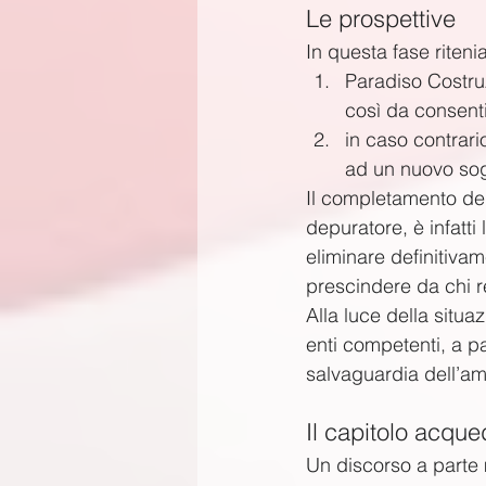
Le prospettive
In questa fase riten
Paradiso Costruz
così da consentir
in caso contrario
ad un nuovo sog
Il completamento del
depuratore, è infatti
eliminare definitiva
prescindere da chi re
Alla luce della situa
enti competenti, a pa
salvaguardia dell’am
Il capitolo acque
Un discorso a parte m