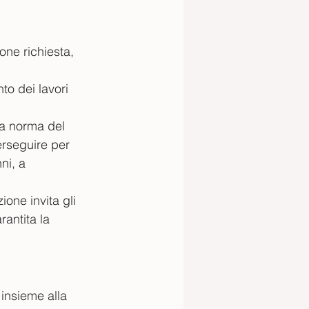
ne richiesta, 
to dei lavori 
 a norma del 
erseguire per 
ni, a 
one invita gli 
antita la 
insieme alla 