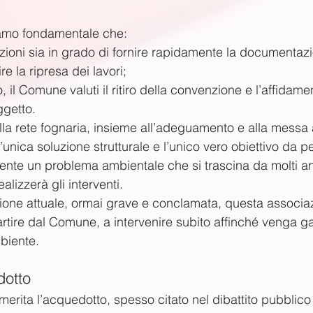
iamo fondamentale che:
ioni sia in grado di fornire rapidamente la documentazio
e la ripresa dei lavori;
, il Comune valuti il ritiro della convenzione e l’affidamen
getto.
la rete fognaria, insieme all’adeguamento e alla messa
 l’unica soluzione strutturale e l’unico vero obiettivo da p
mente un problema ambientale che si trascina da molti an
alizzerà gli interventi.
zione attuale, ormai grave e conclamata, questa associazi
rtire dal Comune, a intervenire subito affinché venga gar
biente.
dotto
erita l’acquedotto, spesso citato nel dibattito pubblico 