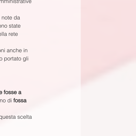
mministrative 
o note da 
ono state 
lla rete 
oni anche in 
o portato gli 
e fosse a 
no di 
fossa 
questa scelta 