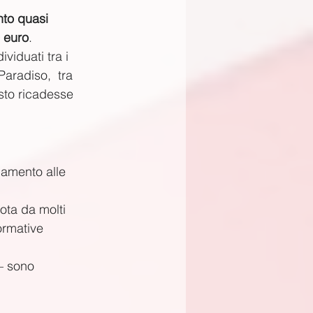
nto quasi 
 euro
.
viduati tra i 
aradiso,  tra 
osto ricadesse 
uamento alle 
nota da molti 
ormative 
– sono 