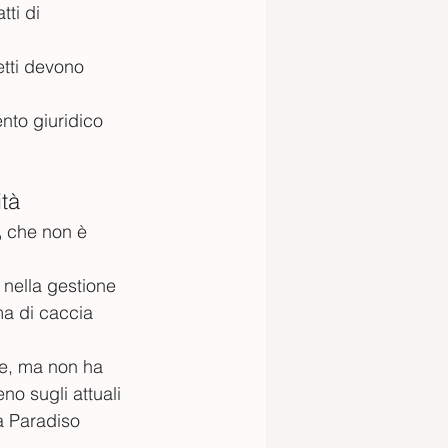
tti di 
etti devono 
ento giuridico 
ità
,
 che non è 
 nella gestione 
ma di caccia 
le, ma non ha 
no sugli attuali 
a Paradiso 