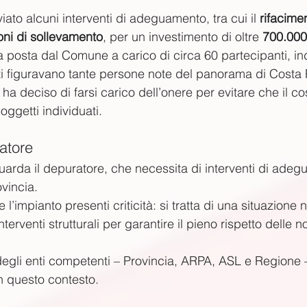
ato alcuni interventi di adeguamento, tra cui il 
rifacime
oni di sollevamento
, per un investimento di oltre 
700.000
posta dal Comune a carico di circa 60 partecipanti, indi
sti figuravano tante persone note del panorama di Costa P
ha deciso di farsi carico dell’onere per evitare che il c
ggetti individuati.
atore
guarda il depuratore, che necessita di interventi di adeg
ovincia.
l’impianto presenti criticità: si tratta di una situazione 
terventi strutturali per garantire il pieno rispetto delle n
 degli enti competenti – Provincia, ARPA, ASL e Regione 
in questo contesto.