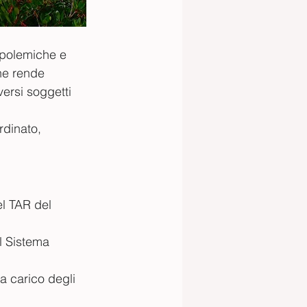
 polemiche e 
he rende 
ersi soggetti 
rdinato, 
l TAR del 
l Sistema 
a carico degli 