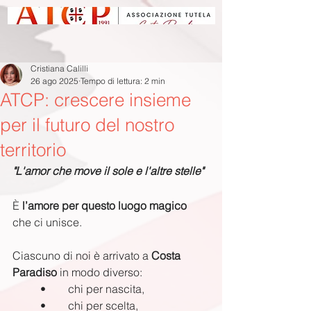
Cristiana Calilli
26 ago 2025
Tempo di lettura: 2 min
ATCP: crescere insieme
per il futuro del nostro
territorio
"L'amor che move il sole e l'altre stelle"
È 
l’amore per questo luogo magico
che ci unisce.
Ciascuno di noi è arrivato a 
Costa 
Paradiso
 in modo diverso:
	•	chi per nascita,
	•	chi per scelta,