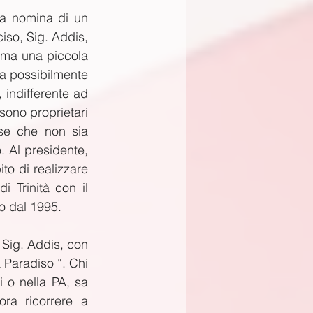
la nomina di un 
so, Sig. Addis, 
 ma una piccola 
nza possibilmente 
 indifferente ad 
sono proprietari 
sse che non sia 
 Al presidente, 
o di realizzare 
 Trinità con il 
do dal 1995.
Sig. Addis, con 
 Paradiso “. Chi 
 o nella PA, sa 
ra ricorrere a 