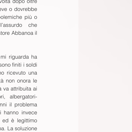
olta dopo oltre 
eve o dovrebbe 
olemiche più o 
l’assurdo che 
store Abbanoa il 
 mi riguarda ha 
o finiti i soldi 
o ricevuto una 
à non onora le 
va attribuita ai 
i, albergatori-
nni il problema 
i hanno invece 
d è legittimo 
a. La soluzione 