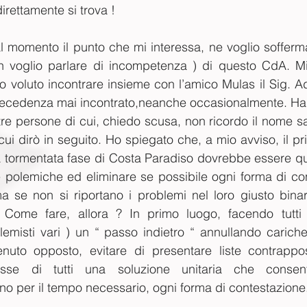
irettamente si trova !
 momento il punto che mi interessa, ne voglio soffermar
 voglio parlare di incompetenza ) di questo CdA. Mi 
o voluto incontrare insieme con l’amico Mulas il Sig. Ad
ecedenza mai incontrato,neanche occasionalmente. Han
tre persone di cui, chiedo scusa, non ricordo il nome sa
cui dirò in seguito. Ho spiegato che, a mio avviso, il pr
 tormentata fase di Costa Paradiso dovrebbe essere quel
 polemiche ed eliminare se possibile ogni forma di confli
 se non si riportano i problemi nel loro giusto binari
e. Come fare, allora ? In primo luogo, facendo tutti
olemisti vari ) un “ passo indietro “ annullando cariche
nuto opposto, evitare di presentare liste contrappo
eresse di tutti una soluzione unitaria che consent
o per il tempo necessario, ogni forma di contestazione