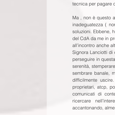
tecnica per pagare d
Ma , non è questo al
inadeguatezza ( non
soluzioni. Ebbene, h
del CdA da me in pr
all’incontro anche al
Signora Lanciotti di 
perseguire in questa
serenità, stemperare
sembrare banale, ma
difficilmente uscir
proprietari, atcp, p
comunicati di conte
ricercare nell’int
accantonando, almen