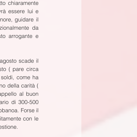
tto chiaramente 
rà essere lui e 
ore, guidare il 
zionalmente da 
to arrogante e 
agosto scade il 
o ( pare circa 
soldi, come ha 
 della carità ( 
appello al buon 
rio di 300-500 
bbanoa. Forse il 
tamente con le 
estione.