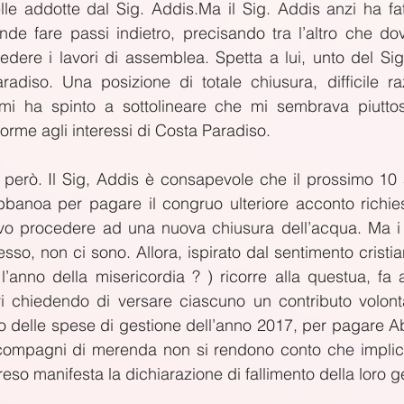
lle addotte dal Sig. Addis.Ma il Sig. Addis anzi ha fa
de fare passi indietro, precisando tra l’altro che dov
edere i lavori di assemblea. Spetta a lui, unto del Sign
adiso. Una posizione di totale chiusura, difficile ra
i ha spinto a sottolineare che mi sembrava piuttos
rme agli interessi di Costa Paradiso.
 però. Il Sig, Addis è consapevole che il prossimo 10 
banoa per pagare il congruo ulteriore acconto richiest
lvo procedere ad una nuova chiusura dell’acqua. Ma i 
, non ci sono. Allora, ispirato dal sentimento cristiano
’anno della misericordia ? ) ricorre alla questua, fa 
ri chiedendo di versare ciascuno un contributo volonta
ipo delle spese di gestione dell’anno 2017, per pagare A
 compagni di merenda non si rendono conto che implici
reso manifesta la dichiarazione di fallimento della loro g