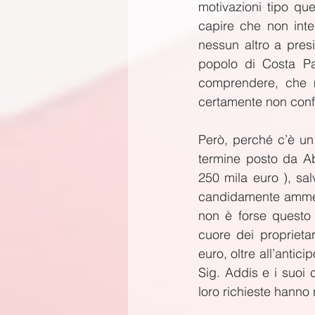
motivazioni tipo que
capire che non inten
nessun altro a presi
popolo di Costa Par
comprendere, che m
certamente non confo
Però, perché c’è un
termine posto da Ab
250 mila euro ), sa
candidamente ammesso
non è forse questo l
cuore dei proprieta
euro, oltre all’antic
Sig. Addis e i suoi
loro richieste hanno 